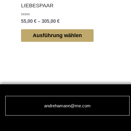
weist
305,00 €
LIEBESPAAR
mehrere
Varianten
Bewertet
55,00
€
–
305,00
€
mit
auf.
0
von
Die
Ausführung wählen
5
Optionen
können
auf
der
Produktseite
gewählt
werden
andrehamann@me.com