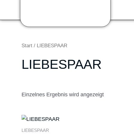
Zum
Inhalt
springen
Start
/ LIEBESPAAR
LIEBESPAAR
Einzelnes Ergebnis wird angezeigt
Preisspanne:
Dieses
55,00 €
Produkt
bis
LIEBESPAAR